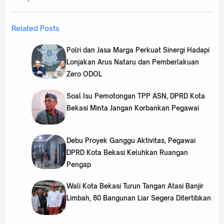
Related Posts
Polri dan Jasa Marga Perkuat Sinergi Hadapi
Lonjakan Arus Nataru dan Pemberlakuan
Zero ODOL
Soal Isu Pemotongan TPP ASN, DPRD Kota
Bekasi Minta Jangan Korbankan Pegawai
‎Debu Proyek Ganggu Aktivitas, Pegawai
DPRD Kota Bekasi Keluhkan Ruangan
Pengap
‎Wali Kota Bekasi Turun Tangan Atasi Banjir
Limbah, 80 Bangunan Liar Segera Ditertibkan