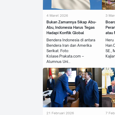
4 Maret 2026
3 Mar
Bukan Zamannya Sikap Abu-
Boar
Abu, Indonesia Harus Tegas
Peran
Hadapi Konflik Global
atau 
Bendera Indonesia di antara
Heru 
Bendera Iran dan Amerika
Han.O
Serikat. Foto:
SE., 
Kolase.Prakata.com –
Kajia
Alumnus Uni
21 Februari 2026
7 Feb