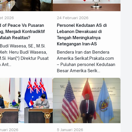
et 2026
24 Februari 2026
d of Peace Vs Pusaran
Personel Kedutaan AS di
g, Menjadi Kontradiktif
Lebanon Dievakuasi di
Malah Realitas?
Tengah Meningkatnya
Ketegangan Iran-AS
Budi Wasesa, SE., M.Si.
leh: Heru Budi Wasesa,
Bendera Iran dan Bendera
M.Si. Han(*) Direktur Pusat
Amerika Serikat.Prakata.com
n Ant
– Puluhan personel Kedutaan
Besar Amerika Serik
ruari 2026
5 Januari 2026