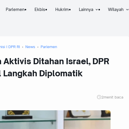
Parlemen
Ekbis
Hukrim
Lainnya
Wilayah
isi I DPR RI
News
Parlemen
 Aktivis Ditahan Israel, DPR
 Langkah Diplomatik
2
menit baca