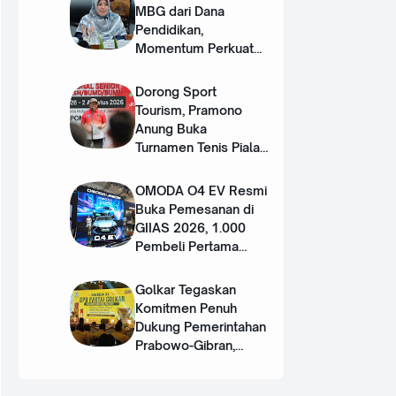
MBG dari Dana
Pendidikan,
Momentum Perkuat
Dua Pilar SDM Unggul
Dorong Sport
Tourism, Pramono
Anung Buka
Turnamen Tenis Piala
Gubernur DKI 2026
OMODA O4 EV Resmi
Buka Pemesanan di
GIIAS 2026, 1.000
Pembeli Pertama
Dapat Hadiah Rp50
Juta
Golkar Tegaskan
Komitmen Penuh
Dukung Pemerintahan
Prabowo-Gibran,
Target Kursi Legislatif
Lebih Banyak