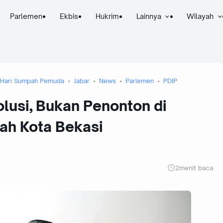
Parlemen
Ekbis
Hukrim
Lainnya
Wilayah
Hari Sumpah Pemuda
Jabar
News
Parlemen
PDIP
lusi, Bukan Penonton di
ah Kota Bekasi
2
menit baca