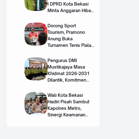
I DPRD Kota Bekasi
Minta Anggaran Hibah
DMI Ditambah
Dorong Sport
Tourism, Pramono
Anung Buka
Turnamen Tenis Piala
Gubernur DKI 2026
Pengurus DMI
Mustikajaya Masa
Khidmat 2026-2031
Dilantik, Komitmen
Perkuat Sinergi dan
Program Nyata untuk
Wali Kota Bekasi
Umat
Hadiri Pisah Sambut
Kapolres Metro,
Sinergi Keamanan
Terus Diperkuat