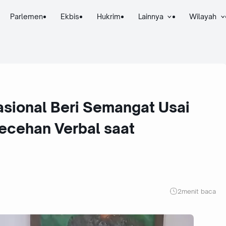
Parlemen
Ekbis
Hukrim
Lainnya
Wilayah
asional Beri Semangat Usai
ecehan Verbal saat
2
menit baca