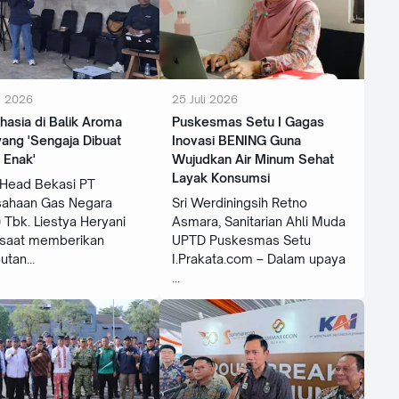
i 2026
25 Juli 2026
Rahasia di Balik Aroma
Puskesmas Setu I Gagas
ang 'Sengaja Dibuat
Inovasi BENING Guna
 Enak'
Wujudkan Air Minum Sehat
Layak Konsumsi
 Head Bekasi PT
sahaan Gas Negara
Sri Werdiningsih Retno
 Tbk. Liestya Heryani
Asmara, Sanitarian Ahli Muda
 saat memberikan
UPTD Puskesmas Setu
utan
I.Prakata.com – Dalam upaya