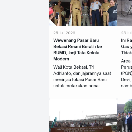
25 Juli 2026
25 Jul
‎Wewenang Pasar Baru
‎Ini 
Bekasi Resmi Beralih ke
Gas y
BUMD, Janji Tata Kelola
Tidak
Modern
‎Area
Wali Kota Bekasi, Tri
Peru
Adhianto, dan jajarannya saat
(PGN)
meninjau lokasi Pasar Baru
Devi,
untuk melakukan penat
samb