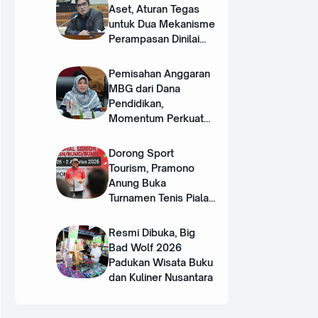
Aset, Aturan Tegas
untuk Dua Mekanisme
Perampasan Dinilai
Mendesak
Pemisahan Anggaran
MBG dari Dana
Pendidikan,
Momentum Perkuat
Dua Pilar SDM Unggul
Dorong Sport
Tourism, Pramono
Anung Buka
Turnamen Tenis Piala
Gubernur DKI 2026
‎Resmi Dibuka, Big
Bad Wolf 2026
Padukan Wisata Buku
dan Kuliner Nusantara