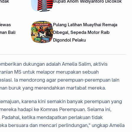
indak
Bupati Anom Widiyantoro Dicokok
Tewas
‎Pulang Latihan Muaythai Remaja
nan Bali
Dibegal, Sepeda Motor Raib
Digondol Pelaku
emberikan dukungan adalah Amelia Salim, aktivis
eranian MS untuk melapor merupakan sebuah
esiasi. Ia mendorong agar perempuan-perempuan lain
aman buruk yang merendahkan martabat mereka.
h kemajuan, karena kini semakin banyak perempuan yang
mereka hadapi ke Komnas Perempuan. Selama ini,
. Padahal, ketika mendapatkan perlakuan tidak
a bersuara dan mencari perlindungan," ungkap Amelia