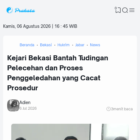
0
Kamis, 06 Agustus 2026 | 16
:
45 WIB
Beranda
Bekasi
Hukrim
Jabar
News
‎Kejari Bekasi Bantah Tudingan
Pelecehan dan Proses
Penggeledahan yang Cacat
Prosedur
Adien
6 Jul 2026
3
menit baca