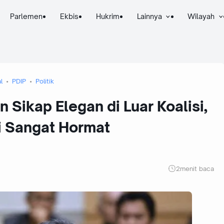
Parlemen
Ekbis
Hukrim
Lainnya
Wilayah
l
PDIP
Politik
 Sikap Elegan di Luar Koalisi,
 Sangat Hormat
2
menit baca