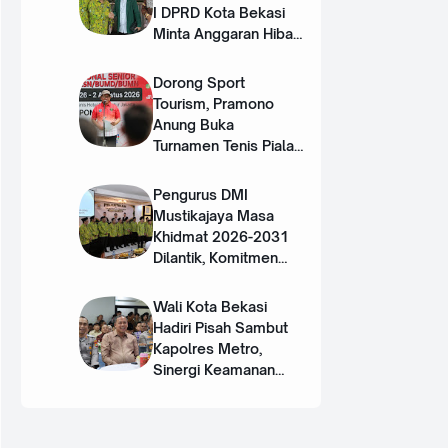
I DPRD Kota Bekasi
Minta Anggaran Hibah
DMI Ditambah
Dorong Sport
Tourism, Pramono
Anung Buka
Turnamen Tenis Piala
Gubernur DKI 2026
Pengurus DMI
Mustikajaya Masa
Khidmat 2026-2031
Dilantik, Komitmen
Perkuat Sinergi dan
Program Nyata untuk
Wali Kota Bekasi
Umat
Hadiri Pisah Sambut
Kapolres Metro,
Sinergi Keamanan
Terus Diperkuat