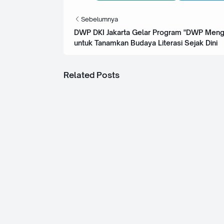
Sebelumnya
DWP DKI Jakarta Gelar Program "DWP Menga
untuk Tanamkan Budaya Literasi Sejak Dini
Related Posts
22 Juli 2026
22 J
Tinjauan Travoy Rest
SIL
Cipularang, Jasa Marga
Rp2
Pamerkan Wajah Baru Rest
Bar
Area dan Pusat Kendali