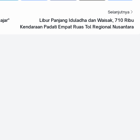
Selanjutnya
jar"
Libur Panjang Iduladha dan Waisak, 710 Ribu
Kendaraan Padati Empat Ruas Tol Regional Nusantara
uli 2026
22 Juli 2026
PA APBN 2026 Tembus
‎Pulang Latihan Muaythai
55 Triliun, DPR: Ini Rekor
Remaja Dibegal, Sepeda
u yang Mengkhawatirkan
Motor Raib Digondol Pelaku