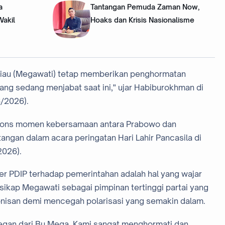
a
Tantangan Pemuda Zaman Now,
Wakil
Hoaks dan Krisis Nasionalisme
liau (Megawati) tetap memberikan penghormatan
ng sedang menjabat saat ini," ujar Habiburokhman di
6/2026).
pons momen kebersamaan antara Prabowo dan
gan dalam acara peringatan Hari Lahir Pancasila di
2026).
er PDIP terhadap pemerintahan adalah hal yang wajar
sikap Megawati sebagai pimpinan tertinggi partai yang
nisan demi mencegah polarisasi yang semakin dalam.
elegan dari Bu Mega. Kami sangat menghormati dan