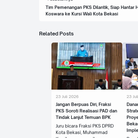
Tim Pemenangan PKS Dilantik, Siap Hantar H
Koswara ke Kursi Wali Kota Bekasi
Related Posts
23 Juli 2026
23 Jul
‎Jangan Berpuas Diri, Fraksi
Danan
PKS Soroti Realisasi PAD dan
Strat
Tindak Lanjut Temuan BPK
Proy
Beka
Juru bicara Fraksi PKS DPRD
Impl
Kota Bekasi, Muhammad