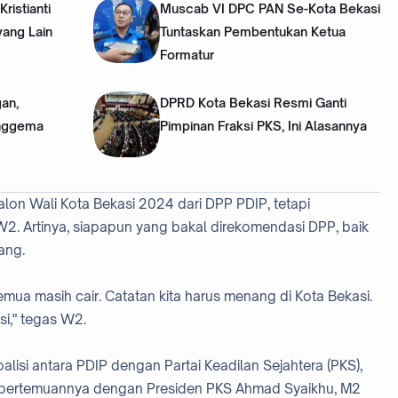
ristianti
‎Muscab VI DPC PAN Se-Kota Bekasi
yang Lain
Tuntaskan Pembentukan Ketua
Formatur
an,
‎DPRD Kota Bekasi Resmi Ganti
nggema
Pimpinan Fraksi PKS, Ini Alasannya
alon Wali Kota Bekasi 2024 dari DPP PDIP, tetapi
 W2. Artinya, siapapun yang bakal direkomendasi DPP, baik
ang.
a masih cair. Catatan kita harus menang di Kota Bekasi.
isi," tegas W2.
isi antara PDIP dengan Partai Keadilan Sejahtera (PKS),
rkait pertemuannya dengan Presiden PKS Ahmad Syaikhu, M2