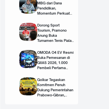
MBG dari Dana
Pendidikan,
Momentum Perkuat
Dua Pilar SDM Unggul
Dorong Sport
Tourism, Pramono
Anung Buka
Turnamen Tenis Piala
Gubernur DKI 2026
OMODA O4 EV Resmi
Buka Pemesanan di
GIIAS 2026, 1.000
Pembeli Pertama
Dapat Hadiah Rp50
Juta
Golkar Tegaskan
Komitmen Penuh
Dukung Pemerintahan
Prabowo-Gibran,
Target Kursi Legislatif
Lebih Banyak