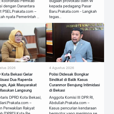
t koordinasi Pemkab
dugaan provokasi oleh W
si dengan Danantara
kepada pedagang Pasar
it PSEL.Prakata.com –
Baru.Prakata.com - Langkah
kah nyata Pemerintah
tegas
stus 2026
4 Agustus 2026
 Kota Bekasi Gelar
‎Polisi Didesak Bongkar
lisasi Dua Raperda
Sindikat di Balik Kasus
egis, Ajak Masyarakat
Curanmor Berujung Intimidasi
 Masukan Langsung
di Bekasi
taris DPRD Kota Bekasi,
Anggota Komisi III DPR RI,
rliani.Prakata.com –
Abdullah.Prakata.com –
n Perwakilan Rakyat
Kasus pencurian kendaraan
ah (DPRD) Kota Be
bermotor yang menimpa se