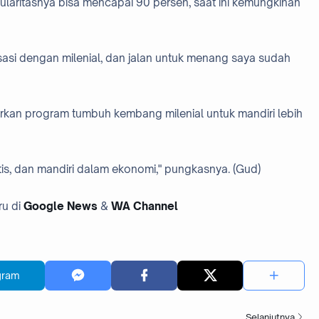
ularitasnya bisa mencapai 90 persen, saat ini kemungkinan
asi dengan milenial, dan jalan untuk menang saya sudah
arkan program tumbuh kembang milenial untuk mandiri lebih
is, dan mandiri dalam ekonomi," pungkasnya. (Gud)
ru di
Google News
&
WA Channel
gram
Selanjutnya