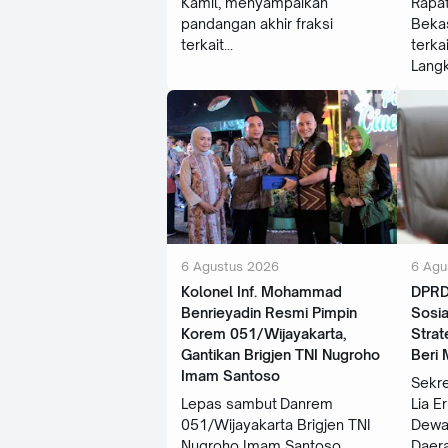
Kamil, menyampaikan
Rapa
pandangan akhir fraksi
Beka
terkait
terka
Lang
6 Agustus 2026
6 Agu
Kolonel Inf. Mohammad
DPRD
Benrieyadin Resmi Pimpin
Sosia
Korem 051/Wijayakarta,
Strat
Gantikan Brigjen TNI Nugroho
Beri
Imam Santoso
Sekre
Lepas sambut Danrem
Lia E
051/Wijayakarta Brigjen TNI
Dewa
Nugroho Imam Santoso
Daer