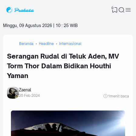
0
Minggu, 09 Agustus 2026 | 10
:
25 WIB
Beranda
Headline
Internasional
Serangan Rudal di Teluk Aden, MV
Torm Thor Dalam Bidikan Houthi
Yaman
Zaenal
25 Feb 2024
1
menit baca