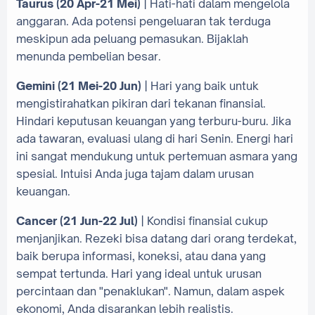
Taurus (20 Apr-21 Mei)
| Hati-hati dalam mengelola
anggaran. Ada potensi pengeluaran tak terduga
meskipun ada peluang pemasukan. Bijaklah
menunda pembelian besar.
Gemini (21 Mei-20 Jun)
| Hari yang baik untuk
mengistirahatkan pikiran dari tekanan finansial.
Hindari keputusan keuangan yang terburu-buru. Jika
ada tawaran, evaluasi ulang di hari Senin. Energi hari
ini sangat mendukung untuk pertemuan asmara yang
spesial. Intuisi Anda juga tajam dalam urusan
keuangan.
Cancer (21 Jun-22 Jul)
| Kondisi finansial cukup
menjanjikan. Rezeki bisa datang dari orang terdekat,
baik berupa informasi, koneksi, atau dana yang
sempat tertunda. Hari yang ideal untuk urusan
percintaan dan "penaklukan". Namun, dalam aspek
ekonomi, Anda disarankan lebih realistis.