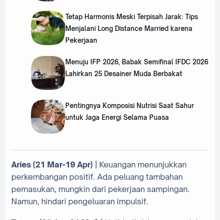
Tetap Harmonis Meski Terpisah Jarak: Tips
Menjalani Long Distance Married karena
Pekerjaan
Menuju IFP 2026, Babak Semifinal IFDC 2026
Lahirkan 25 Desainer Muda Berbakat
Pentingnya Komposisi Nutrisi Saat Sahur
untuk Jaga Energi Selama Puasa
Aries (21 Mar-19 Apr)
| Keuangan menunjukkan
perkembangan positif. Ada peluang tambahan
pemasukan, mungkin dari pekerjaan sampingan.
Namun, hindari pengeluaran impulsif.