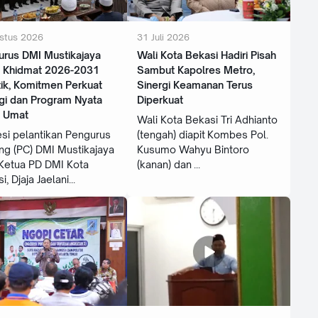
stus 2026
31 Juli 2026
urus DMI Mustikajaya
Wali Kota Bekasi Hadiri Pisah
 Khidmat 2026-2031
Sambut Kapolres Metro,
tik, Komitmen Perkuat
Sinergi Keamanan Terus
gi dan Program Nyata
Diperkuat
k Umat
Wali Kota Bekasi Tri Adhianto
si pelantikan Pengurus
(tengah) diapit Kombes Pol.
g (PC) DMI Mustikajaya
Kusumo Wahyu Bintoro
Ketua PD DMI Kota
(kanan) dan
i, Djaja Jaelani