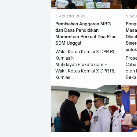
1 Agustus 2026
1 Agu
Pemisahan Anggaran MBG
Peng
dari Dana Pendidikan,
Masa
Momentum Perkuat Dua Pilar
Dilan
SDM Unggul
Siner
untu
Wakil Ketua Komisi X DPR RI,
Kurniasih
Prose
Mufidayati.Prakata.com –
Caban
Wakil Ketua Komisi X DPR RI,
oleh 
Kurnias
Bekas