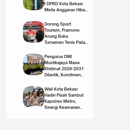
I DPRD Kota Bekasi
Minta Anggaran Hibah
DMI Ditambah
Dorong Sport
Tourism, Pramono
Anung Buka
Turnamen Tenis Piala
Gubernur DKI 2026
Pengurus DMI
Mustikajaya Masa
Khidmat 2026-2031
Dilantik, Komitmen
Perkuat Sinergi dan
Program Nyata untuk
Wali Kota Bekasi
Umat
Hadiri Pisah Sambut
Kapolres Metro,
Sinergi Keamanan
Terus Diperkuat