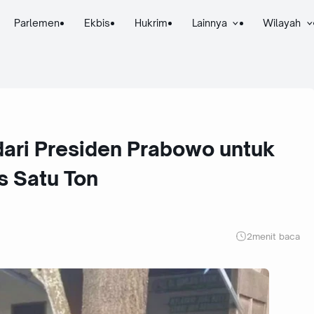
Parlemen
Ekbis
Hukrim
Lainnya
Wilayah
dari Presiden Prabowo untuk
s Satu Ton
2
menit baca