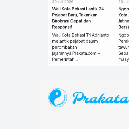
30 Juli 2026
30 Jul
Wali Kota Bekasi Lantik 24
Ngopi
Pejabat Baru, Tekankan
Kota 
Birokrasi Cepat dan
Jatin
Responsif
Bers
Wali Kota Bekasi Tri Adhianto
Ngopi
melantik pejabat dalam
Pemk
perombakan
tawur
jajarannya.Prakata.com –
Seba
Pemerintah
masy