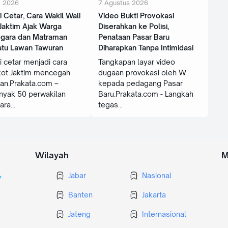
i 2026
7 Agustus 2026
 Cetar, Cara Wakil Wali
‎Video Bukti Provokasi
Jaktim Ajak Warga
Diserahkan ke Polisi,
egara dan Matraman
Penataan Pasar Baru
atu Lawan Tawuran
Diharapkan Tanpa Intimidasi
 cetar menjadi cara
Tangkapan layar video
ot Jaktim mencegah
dugaan provokasi oleh W
an.Prakata.com –
kepada pedagang Pasar
nyak 50 perwakilan
Baru.Prakata.com - Langkah
ara
tegas
Wilayah
M
Jabar
Nasional
Banten
Jakarta
Jateng
Internasional