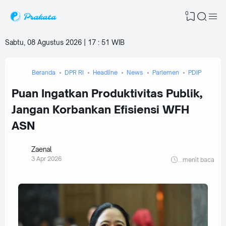
0
Sabtu, 08 Agustus 2026 | 17
:
51 WIB
Beranda
DPR RI
Headline
News
Parlemen
PDIP
Puan Ingatkan Produktivitas Publik,
Jangan Korbankan Efisiensi WFH
ASN
Zaenal
3 Apr 2026
...
menit baca