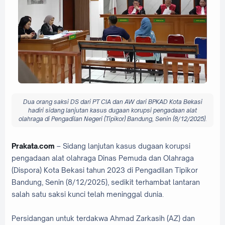
Dua orang saksi DS dari PT CIA dan AW dari BPKAD Kota Bekasi
hadiri sidang lanjutan kasus dugaan korupsi pengadaan alat
olahraga di Pengadilan Negeri (Tipikor) Bandung, Senin (8/12/2025).
Prakata.com
– Sidang lanjutan kasus dugaan korupsi
pengadaan alat olahraga Dinas Pemuda dan Olahraga
(Dispora) Kota Bekasi tahun 2023 di Pengadilan Tipikor
Bandung, Senin (8/12/2025), sedikit terhambat lantaran
salah satu saksi kunci telah meninggal dunia.
Persidangan untuk terdakwa Ahmad Zarkasih (AZ) dan