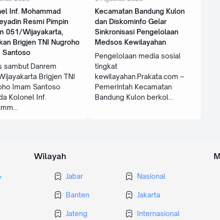
nel Inf. Mohammad
Kecamatan Bandung Kulon
eyadin Resmi Pimpin
dan Diskominfo Gelar
m 051/Wijayakarta,
Sinkronisasi Pengelolaan
kan Brigjen TNI Nugroho
Medsos Kewilayahan
 Santoso
Pengelolaan media sosial
s sambut Danrem
tingkat
ijayakarta Brigjen TNI
kewilayahan.Prakata.com –
oho Imam Santoso
Pemerintah Kecamatan
a Kolonel Inf.
Bandung Kulon berkol
amm
Wilayah
M
Jabar
Nasional
Banten
Jakarta
Jateng
Internasional