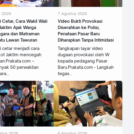
i 2026
7 Agustus 2026
 Cetar, Cara Wakil Wali
‎Video Bukti Provokasi
Jaktim Ajak Warga
Diserahkan ke Polisi,
egara dan Matraman
Penataan Pasar Baru
atu Lawan Tawuran
Diharapkan Tanpa Intimidasi
 cetar menjadi cara
Tangkapan layar video
ot Jaktim mencegah
dugaan provokasi oleh W
an.Prakata.com –
kepada pedagang Pasar
nyak 50 perwakilan
Baru.Prakata.com - Langkah
ara
tegas
stus 2026
6 Agustus 2026