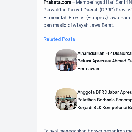
Prakata.com
– Memperingati Hari Santri 
Perwakilan Rakyat Daerah (DPRD) Provin
Pemerintah Provinsi (Pemprov) Jawa Barat
dan masjid di wilayah Jawa Barat.
Related Posts
Alhamdulillah PIP Disalurk
Bekasi Apresiasi Ahmad Fa
Hermawan
Anggota DPRD Jabar Apresi
Pelatihan Berbasis Penem
Kerja di BLK Kompetensi B
Faisyal menegaskan bahwa pesantren mer