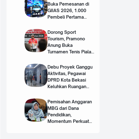
Buka Pemesanan di
GIIAS 2026, 1.000
Pembeli Pertama
Dapat Hadiah Rp50
Juta
Dorong Sport
Tourism, Pramono
Anung Buka
Turnamen Tenis Piala
Gubernur DKI 2026
‎Debu Proyek Ganggu
Aktivitas, Pegawai
DPRD Kota Bekasi
Keluhkan Ruangan
Pengap
Pemisahan Anggaran
MBG dari Dana
Pendidikan,
Momentum Perkuat
Dua Pilar SDM Unggul