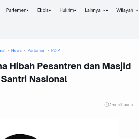
Parlemen
Ekbis
Hukrim
Lainnya
Wilayah
nal
News
Parlemen
PDIP
na Hibah Pesantren dan Masjid
 Santri Nasional
2
menit baca