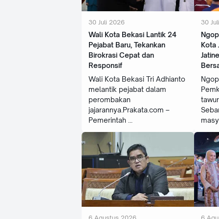
30 Juli 2026
30 Jul
Wali Kota Bekasi Lantik 24
Ngopi
Pejabat Baru, Tekankan
Kota 
Birokrasi Cepat dan
Jatin
Responsif
Bers
Wali Kota Bekasi Tri Adhianto
Ngopi
melantik pejabat dalam
Pemk
perombakan
tawur
jajarannya.Prakata.com –
Seba
Pemerintah
masy
6 Agustus 2026
6 Agu