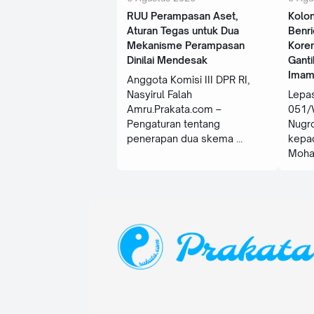
RUU Perampasan Aset,
Kolo
Aturan Tegas untuk Dua
Benri
Mekanisme Perampasan
Kore
Dinilai Mendesak
Ganti
Imam
Anggota Komisi III DPR RI,
Nasyirul Falah
Lepa
Amru.Prakata.com –
051/W
Pengaturan tentang
Nugr
penerapan dua skema
kepad
Moh