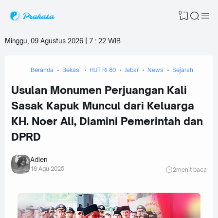
0
Minggu, 09 Agustus 2026 | 7
:
22 WIB
Beranda
Bekasi
HUT RI 80
Jabar
News
Sejarah
Usulan Monumen Perjuangan Kali
Sasak Kapuk Muncul dari Keluarga
KH. Noer Ali, Diamini Pemerintah dan
DPRD
Adien
18 Agu 2025
2
menit baca