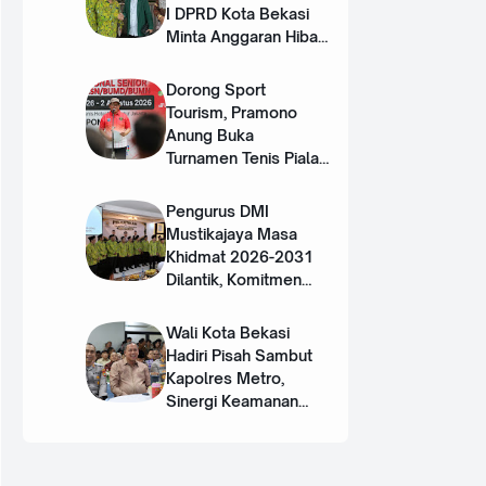
I DPRD Kota Bekasi
Minta Anggaran Hibah
DMI Ditambah
Dorong Sport
Tourism, Pramono
Anung Buka
Turnamen Tenis Piala
Gubernur DKI 2026
Pengurus DMI
Mustikajaya Masa
Khidmat 2026-2031
Dilantik, Komitmen
Perkuat Sinergi dan
Program Nyata untuk
Wali Kota Bekasi
Umat
Hadiri Pisah Sambut
Kapolres Metro,
Sinergi Keamanan
Terus Diperkuat