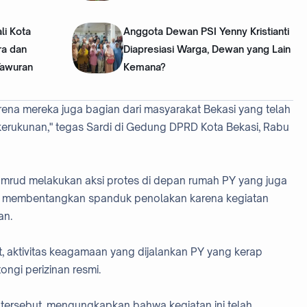
li Kota
‎Anggota Dewan PSI Yenny Kristianti
ra dan
Diapresiasi Warga, Dewan yang Lain
Tawuran
Kemana?
arena mereka juga bagian dari masyarakat Bekasi yang telah
 kerukunan," tegas Sardi di Gedung DPRD Kota Bekasi, Rabu
rud melakukan aksi protes di depan rumah PY yang juga
ka membentangkan spanduk penolakan karena kegiatan
gan.
 aktivitas keagamaan yang dijalankan PY yang kerap
ongi perizinan resmi.
h tersebut, mengungkapkan bahwa kegiatan ini telah