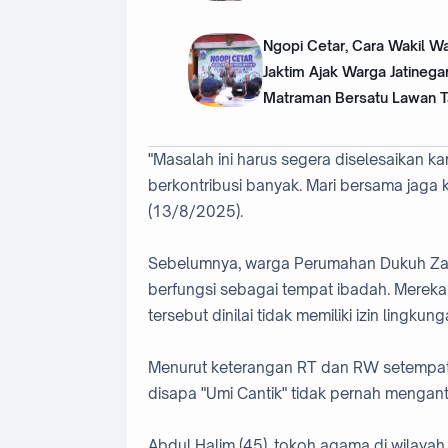
Ngopi Cetar, Cara Wakil Wa
Jaktim Ajak Warga Jatinega
Matraman Bersatu Lawan 
"Masalah ini harus segera diselesaikan k
berkontribusi banyak. Mari bersama jaga
(13/8/2025).
Sebelumnya, warga Perumahan Dukuh Zam
berfungsi sebagai tempat ibadah. Mere
tersebut dinilai tidak memiliki izin lingkun
Menurut keterangan RT dan RW setempat,
disapa "Umi Cantik" tidak pernah mengant
Abdul Halim (45), tokoh agama di wilaya