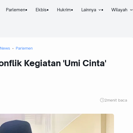
Parlemen
Ekbis
Hukrim
Lainnya
Wilayah
News
Parlemen
nflik Kegiatan 'Umi Cinta'
2
menit baca