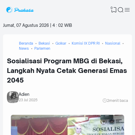
0
Jumat, 07 Agustus 2026 | 4
:
02 WIB
Beranda
Bekasi
Golkar
Komisi IX DPR RI
Nasional
News
Parlemen
Sosialisasi Program MBG di Bekasi,
Langkah Nyata Cetak Generasi Emas
2045
Adien
23 Jul 2025
2
menit baca