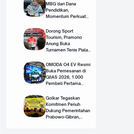
MBG dari Dana
Pendidikan,
Momentum Perkuat
Dua Pilar SDM Unggul
Dorong Sport
Tourism, Pramono
Anung Buka
Turnamen Tenis Piala
Gubernur DKI 2026
OMODA O4 EV Resmi
Buka Pemesanan di
GIIAS 2026, 1.000
Pembeli Pertama
Dapat Hadiah Rp50
Juta
Golkar Tegaskan
Komitmen Penuh
Dukung Pemerintahan
Prabowo-Gibran,
Target Kursi Legislatif
Lebih Banyak