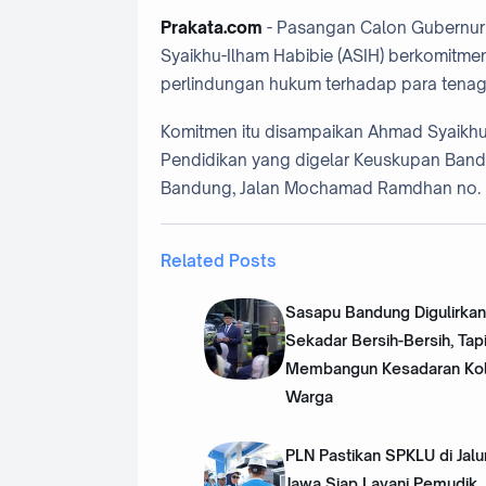
Prakata.com
- Pasangan Calon Gubernur 
Syaikhu-Ilham Habibie (ASIH) berkomitm
perlindungan hukum terhadap para tenag
Komitmen itu disampaikan Ahmad Syaikh
Pendidikan yang digelar Keuskupan Bandu
Bandung, Jalan Mochamad Ramdhan no. 1
Related Posts
Sasapu Bandung Digulirkan
Sekadar Bersih-Bersih, Tap
Membangun Kesadaran Kol
Warga
PLN Pastikan SPKLU di Jalu
Jawa Siap Layani Pemudik