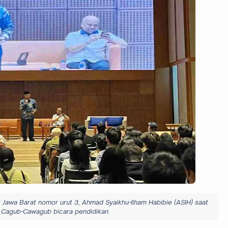
Jawa Barat nomor urut 3, Ahmad Syaikhu-Ilham Habibie (ASIH) saat
r Cagub-Cawagub bicara pendidikan.