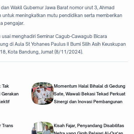
dan Wakil Gubernur Jawa Barat nomor urut 3, Ahmad
en untuk meningkatkan mutu pendidikan serta memberikan
a pengajar.
u usai menghadiri Seminar Cagub-Cawagub Bicara
ng di Aula St Yohanes Paulus II Bumi Silih Asih Keuskupan
8, Kota Bandung, Jumat (8/11/2024).
: Tak
Momentum Halal Bihalal di Gedung
i Gerakan
Sate, Wawali Bekasi Tekad Perkuat
ektif
Sinergi dan Inovasi Pembangunan
r Trans
Kisah Fajar, Penyandang Disabilitas
Netra yang Gigih Pelajari Al-Qur'an