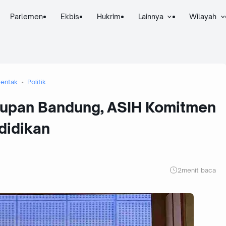
Parlemen
Ekbis
Hukrim
Lainnya
Wilayah
rentak
Politik
kupan Bandung, ASIH Komitmen
didikan
2
menit baca