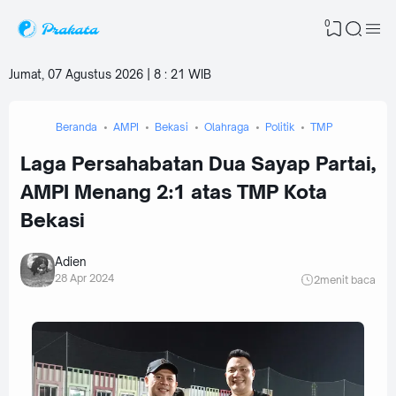
0
Jumat, 07 Agustus 2026 | 8
:
21 WIB
Beranda
AMPI
Bekasi
Olahraga
Politik
TMP
Laga Persahabatan Dua Sayap Partai,
AMPI Menang 2:1 atas TMP Kota
Bekasi
Adien
28 Apr 2024
2
menit baca