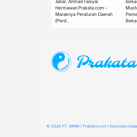
Jabar, Ahmad Faisyal
Beka
Hermawan.Prakata.com –
Musto
Maraknya Peraturan Daerah
Peme
(Perd
Beka
©
2026
PT. MMM | Prakata.com | Kata-kata Dala