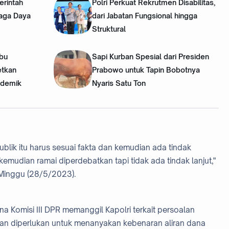
erintah
Polri Perkuat Rekrutmen Disabilitas,
Jaga Daya
dari Jabatan Fungsional hingga
Struktural ‎
ibu
Sapi Kurban Spesial dari Presiden
etkan
Prabowo untuk Tapin Bobotnya
ademik
Nyaris Satu Ton
blik itu harus sesuai fakta dan kemudian ada tindak
kemudian ramai diperdebatkan tapi tidak ada tindak lanjut,"
 Minggu (28/5/2023).
Komisi III DPR memanggil Kapolri terkait persoalan
lan diperlukan untuk menanyakan kebenaran aliran dana