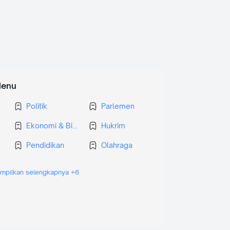
enu
Politik
Parlemen
Ekonomi & Bisnis
Hukrim
Pendidikan
Olahraga
Gaya Hidup
Seni Budaya
ampilkan selengkapnya +6
Prakata
Religi
Hiburan
Teknologi