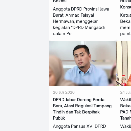
Bekasi
Huku
Kons
Anggota DPRD Provinsi Jawa
Barat, Ahmad Faisyal
Ketu
Hermawan, menggelar
Bekas
kegiatan "DPRD Mengabdi
memi
dalam Pe
pemb
26 Juli 2026
24 Jul
‎DPRD Jabar Dorong Perda
Waki
Baru, Atasi Regulasi Tumpang
Bekas
Tindih dan Tak Berpihak
PAD M
Publik
Tana
‎Anggota Pansus XVI DPRD
Waki