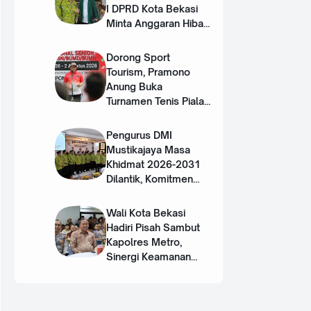
I DPRD Kota Bekasi
Minta Anggaran Hibah
DMI Ditambah
Dorong Sport
Tourism, Pramono
Anung Buka
Turnamen Tenis Piala
Gubernur DKI 2026
Pengurus DMI
Mustikajaya Masa
Khidmat 2026-2031
Dilantik, Komitmen
Perkuat Sinergi dan
Program Nyata untuk
Wali Kota Bekasi
Umat
Hadiri Pisah Sambut
Kapolres Metro,
Sinergi Keamanan
Terus Diperkuat