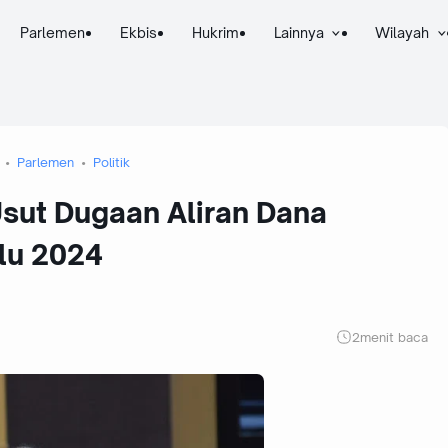
Parlemen
Ekbis
Hukrim
Lainnya
Wilayah
Parlemen
Politik
Usut Dugaan Aliran Dana
lu 2024
2
menit baca