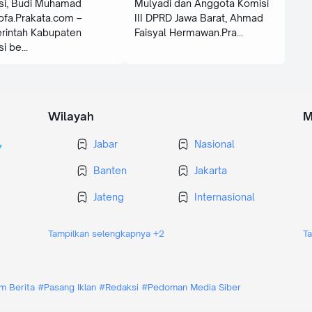
si, Budi Muhamad
Mulyadi dan Anggota Komisi
fa.Prakata.com –
III DPRD Jawa Barat, Ahmad
rintah Kabupaten
Faisyal Hermawan.Pra
si be
Wilayah
M
Jabar
Nasional
Banten
Jakarta
Jateng
Internasional
Jatim
Jogja
Tampilkan selengkapnya +2
T
m Berita
#Pasang Iklan
#Redaksi
#Pedoman Media Siber