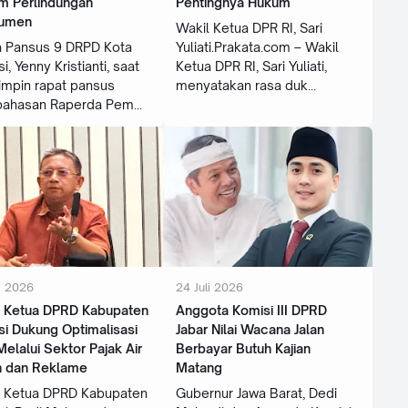
m Perlindungan
Pentingnya Hukum
umen
Wakil Ketua DPR RI, Sari
a Pansus 9 DRPD Kota
Yuliati.Prakata.com – Wakil
i, Yenny Kristianti, saat
Ketua DPR RI, Sari Yuliati,
mpin rapat pansus
menyatakan rasa duk
ahasan Raperda Pem
i 2026
24 Juli 2026
l Ketua DPRD Kabupaten
‎Anggota Komisi III DPRD
i Dukung Optimalisasi
Jabar Nilai Wacana Jalan
elalui Sektor Pajak Air
Berbayar Butuh Kajian
h dan Reklame
Matang ‎
l Ketua DPRD Kabupaten
Gubernur Jawa Barat, Dedi