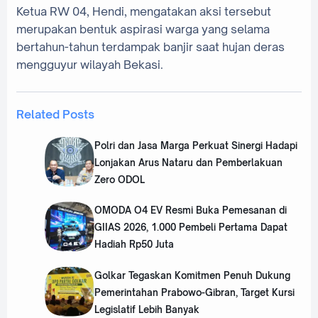
‎Ketua RW 04, Hendi, mengatakan aksi tersebut
merupakan bentuk aspirasi warga yang selama
bertahun-tahun terdampak banjir saat hujan deras
mengguyur wilayah Bekasi.
Related Posts
Polri dan Jasa Marga Perkuat Sinergi Hadapi
Lonjakan Arus Nataru dan Pemberlakuan
Zero ODOL
OMODA O4 EV Resmi Buka Pemesanan di
GIIAS 2026, 1.000 Pembeli Pertama Dapat
Hadiah Rp50 Juta
Golkar Tegaskan Komitmen Penuh Dukung
Pemerintahan Prabowo-Gibran, Target Kursi
Legislatif Lebih Banyak