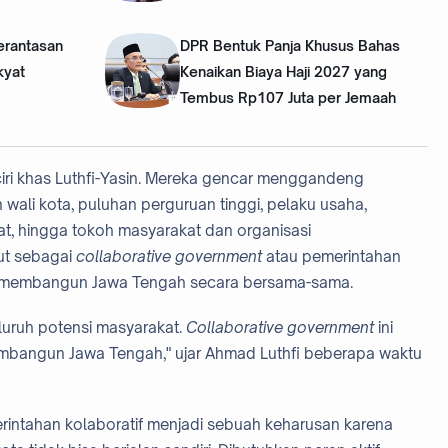
erantasan
DPR Bentuk Panja Khusus Bahas
kyat
Kenaikan Biaya Haji 2027 yang
Tembus Rp107 Juta per Jemaah
iri khas Luthfi-Yasin. Mereka gencar menggandeng
n wali kota, puluhan perguruan tinggi, pelaku usaha,
bat, hingga tokoh masyarakat dan organisasi
ut sebagai
collaborative government
atau pemerintahan
rbaik membangun Jawa Tengah secara bersama-sama.
uruh potensi masyarakat.
Collaborative government
ini
mbangun Jawa Tengah," ujar Ahmad Luthfi beberapa waktu
rintahan kolaboratif menjadi sebuah keharusan karena