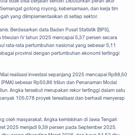
 tidak bisa berjalan sendiri. Dibutuhkan peran aktif
Semangat gotong royong, kebersamaan, dan kerja tim
ah yang diimplementasikan di setiap sektor.
nis. Berdasarkan data Badan Pusat Statistik (BPS),
triwulan IV tahun 2025 mencapai 5,37 persen secara
aui rata-rata pertumbuhan nasional yang sebesar 5,11
ebagai provinsi dengan pertumbuhan ekonomi tertinggi
Nilai realisasi investasi sepanjang 2025 mencapai Rp88,50
ing (PMA) sebesar Rp50,86 triliun dan Penanaman Modal
iun. Angka tersebut merupakan rekor tertinggi dalam satu
 sebanyak 105.078 proyek terealisasi dan berhasil menyerap
ng oleh masyarakat. Angka kemiskinan di Jawa Tengah
Maret 2025 menjadi 9,39 persen pada September 2025.