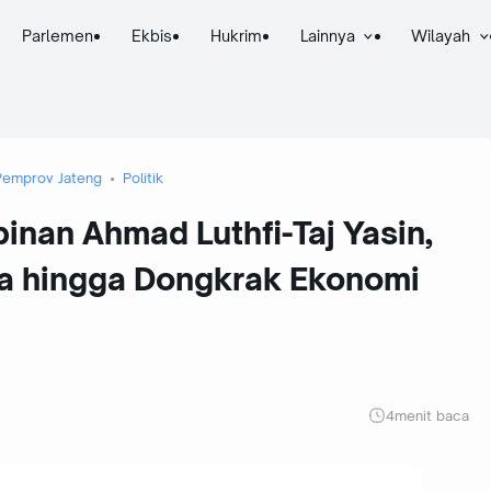
Parlemen
Ekbis
Hukrim
Lainnya
Wilayah
Pemprov Jateng
Politik
nan Ahmad Luthfi-Taj Yasin,
a hingga Dongkrak Ekonomi
4
menit baca