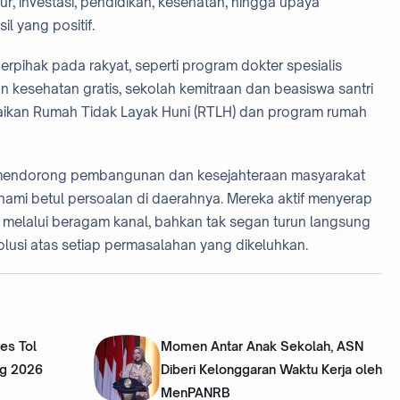
ur, investasi, pendidikan, kesehatan, hingga upaya
l yang positif.
erpihak pada rakyat, seperti program dokter spesialis
an kesehatan gratis, sekolah kemitraan dan beasiswa santri
aikan Rumah Tidak Layak Huni (RTLH) dan program rumah
 mendorong pembangunan dan kesejahteraan masyarakat
ami betul persoalan di daerahnya. Mereka aktif menyerap
t melalui beragam kanal, bahkan tak segan turun langsung
lusi atas setiap permasalahan yang dikeluhkan.
es Tol
Momen Antar Anak Sekolah, ASN
ng 2026
Diberi Kelonggaran Waktu Kerja oleh
MenPANRB