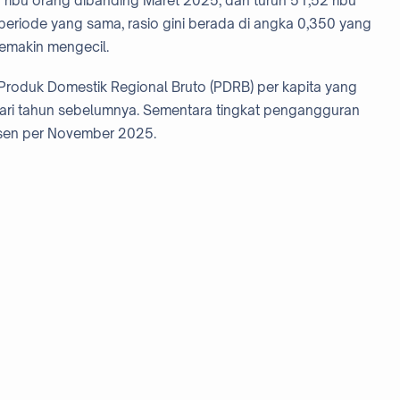
ribu orang dibanding Maret 2025, dan turun 51,52 ribu
eriode yang sama, rasio gini berada di angka 0,350 yang
emakin mengecil.
 Produk Domestik Regional Bruto (PDRB) per kapita yang
dari tahun sebelumnya. Sementara tingkat pengangguran
ersen per November 2025.