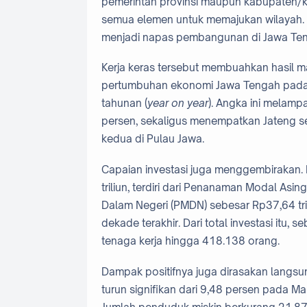
pemerintah provinsi maupun kabupaten/kota
semua elemen untuk memajukan wilayah. 
menjadi napas pembangunan di Jawa Teng
Kerja keras tersebut membuahkan hasil ma
pertumbuhan ekonomi Jawa Tengah pada 
tahunan (
year on year
). Angka ini melamp
persen, sekaligus menempatkan Jateng s
kedua di Pulau Jawa.
Capaian investasi juga menggembirakan. 
triliun, terdiri dari Penanaman Modal As
Dalam Negeri (PMDN) sebesar Rp37,64 tril
dekade terakhir. Dari total investasi itu,
tenaga kerja hingga 418.138 orang.
Dampak positifnya juga dirasakan langsu
turun signifikan dari 9,48 persen pada 