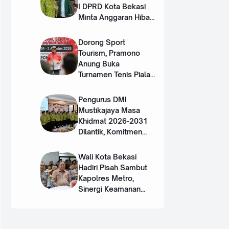
I DPRD Kota Bekasi
Minta Anggaran Hibah
DMI Ditambah
Dorong Sport
Tourism, Pramono
Anung Buka
Turnamen Tenis Piala
Gubernur DKI 2026
Pengurus DMI
Mustikajaya Masa
Khidmat 2026-2031
Dilantik, Komitmen
Perkuat Sinergi dan
Program Nyata untuk
Wali Kota Bekasi
Umat
Hadiri Pisah Sambut
Kapolres Metro,
Sinergi Keamanan
Terus Diperkuat