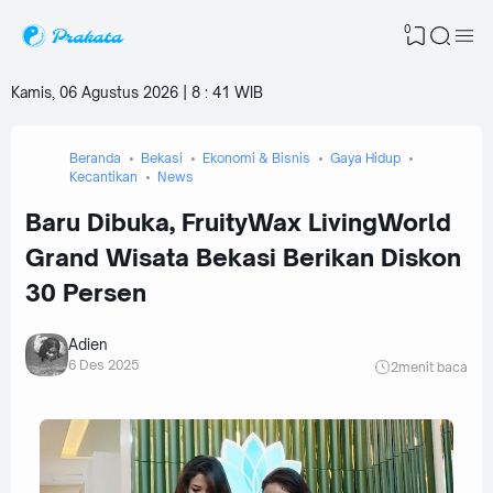
0
Kamis, 06 Agustus 2026 | 8
:
41 WIB
Beranda
Bekasi
Ekonomi & Bisnis
Gaya Hidup
Kecantikan
News
Baru Dibuka, FruityWax LivingWorld
Grand Wisata Bekasi Berikan Diskon
30 Persen
Adien
6 Des 2025
2
menit baca