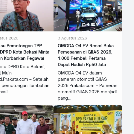
stus 2026
3 Agustus 2026
 Isu Pemotongan TPP
OMODA O4 EV Resmi Buka
 DPRD Kota Bekasi Minta
Pemesanan di GIIAS 2026,
an Korbankan Pegawai
1.000 Pembeli Pertama
Dapat Hadiah Rp50 Juta
ota DPRD Kota Bekasi,
l Muin
OMODA O4 EV dalam
d.Prakata.com – Setelah
pameran otomotif GIIAS
r pemotongan Tambahan
2026.Prakata.com – Pameran
hasi
otomotif GIIAS 2026 menjadi
pang