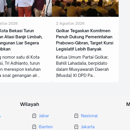
stus 2026
2 Agustus 2026
 Kota Bekasi Turun
Golkar Tegaskan Komitmen
n Atasi Banjir Limbah,
Penuh Dukung Pemerintahan
angunan Liar Segera
Prabowo-Gibran, Target Kursi
tibkan
Legislatif Lebih Banyak
 nomor satu di Kota
Ketua Umum Partai Golkar,
i, Tri Adhianto, turun
Bahlil Lahadalia, berpidato
an merespon keluhan
dalam Musyawarah Daerah
 soal genangan air
(Musda) XI DPD Pa
Wilayah
M
Jabar
Nasional
Banten
Jakarta