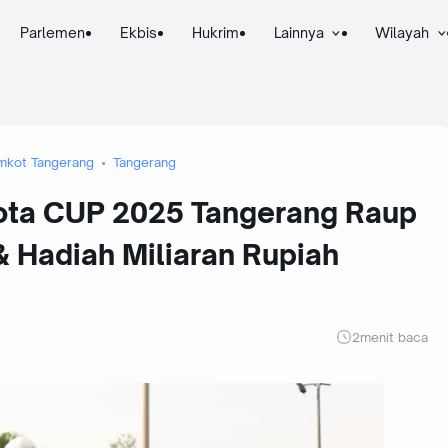
Parlemen
Ekbis
Hukrim
Lainnya
Wilayah
mkot Tangerang
Tangerang
ota CUP 2025 Tangerang Raup
& Hadiah Miliaran Rupiah
2
menit baca