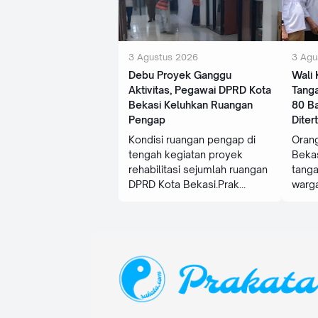
3 Agustus 2026
3 Agu
‎Debu Proyek Ganggu
‎Wali
Aktivitas, Pegawai DPRD Kota
Tanga
Bekasi Keluhkan Ruangan
80 B
Pengap
Diter
Kondisi ruangan pengap di
Orang
tengah kegiatan proyek
Bekas
rehabilitasi sejumlah ruangan
tang
DPRD Kota Bekasi.Prak
warga