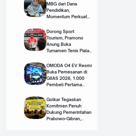
MBG dari Dana
Pendidikan,
Momentum Perkuat
Dua Pilar SDM Unggul
Dorong Sport
Tourism, Pramono
Anung Buka
Turnamen Tenis Piala
Gubernur DKI 2026
OMODA O4 EV Resmi
Buka Pemesanan di
GIIAS 2026, 1.000
Pembeli Pertama
Dapat Hadiah Rp50
Juta
Golkar Tegaskan
Komitmen Penuh
Dukung Pemerintahan
Prabowo-Gibran,
Target Kursi Legislatif
Lebih Banyak