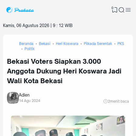
0
Kamis, 06 Agustus 2026 | 9
:
12 WIB
Beranda
Bekasi
Heri Koswara
Pilkada Serentak
PKS
Politik
Bekasi Voters Siapkan 3.000
Anggota Dukung Heri Koswara Jadi
Wali Kota Bekasi
Adien
14 Agu 2024
2
menit baca