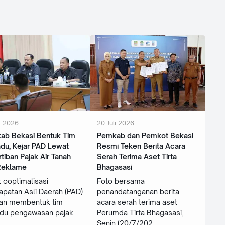
i 2026
20 Juli 2026
ab Bekasi Bentuk Tim
‎Pemkab dan Pemkot Bekasi
du, Kejar PAD Lewat
Resmi Teken Berita Acara
tiban Pajak Air Tanah
Serah Terima Aset Tirta
Reklame
Bhagasasi
 ooptimalisasi
Foto bersama
patan Asli Daerah (PAD)
penandatanganan berita
an membentuk tim
acara serah terima aset
adu pengawasan pajak
Perumda Tirta Bhagasasi,
Senin (20/7/202