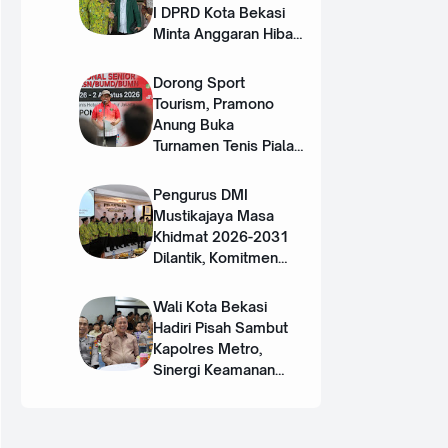
I DPRD Kota Bekasi
Minta Anggaran Hibah
DMI Ditambah
Dorong Sport
Tourism, Pramono
Anung Buka
Turnamen Tenis Piala
Gubernur DKI 2026
Pengurus DMI
Mustikajaya Masa
Khidmat 2026-2031
Dilantik, Komitmen
Perkuat Sinergi dan
Program Nyata untuk
Wali Kota Bekasi
Umat
Hadiri Pisah Sambut
Kapolres Metro,
Sinergi Keamanan
Terus Diperkuat