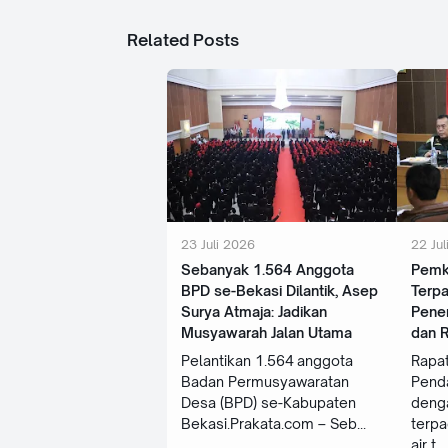
Related Posts
23 Juli 2026
22 Jul
Sebanyak 1.564 Anggota
Pemk
BPD se-Bekasi Dilantik, Asep
Terpa
Surya Atmaja: Jadikan
Pener
Musyawarah Jalan Utama
dan 
Pelantikan 1.564 anggota
Rapat
Badan Permusyawaratan
Penda
Desa (BPD) se-Kabupaten
deng
Bekasi.Prakata.com – Seb
terp
air t