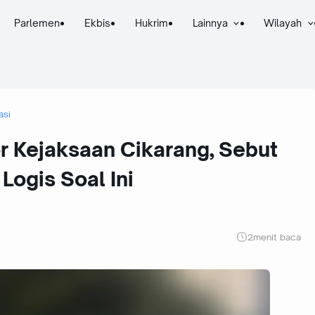
Parlemen
Ekbis
Hukrim
Lainnya
Wilayah
asi
 Kejaksaan Cikarang, Sebut
Logis Soal Ini
2
menit baca