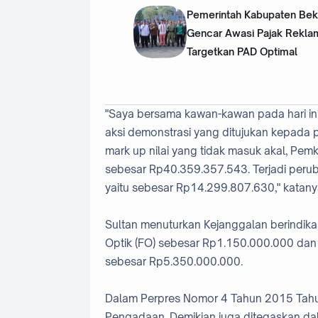
Pemerintah Kabupaten Bek
Gencar Awasi Pajak Rekla
Targetkan PAD Optimal
"Saya bersama kawan-kawan pada hari ini
aksi demonstrasi yang ditujukan kepada 
mark up nilai yang tidak masuk akal, Pe
sebesar Rp40.359.357.543. Terjadi per
yaitu sebesar Rp14.299.807.630," katan
Sultan menuturkan Kejanggalan berindikas
Optik (FO) sebesar Rp1.150.000.000 dan p
sebesar Rp5.350.000.000.
Dalam Perpres Nomor 4 Tahun 2015 Ta
Pengadaan. Demikian juga ditegaskan da