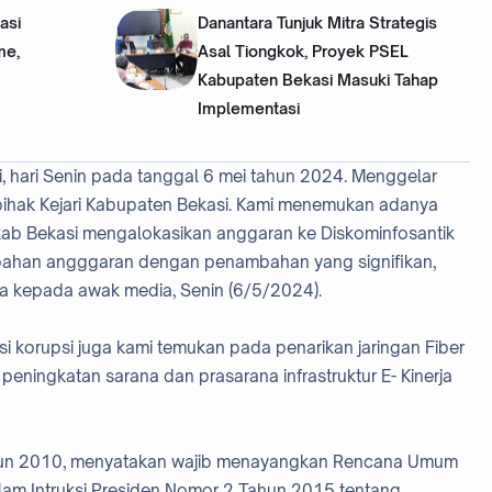
asi
Danantara Tunjuk Mitra Strategis
me,
Asal Tiongkok, Proyek PSEL
Kabupaten Bekasi Masuki Tahap
Implementasi
, hari Senin pada tanggal 6 mei tahun 2024. Menggelar
pihak Kejari Kabupaten Bekasi. Kami menemukan adanya
mkab Bekasi mengalokasikan anggaran ke Diskominfosantik
ubahan angggaran dengan penambahan yang signifikan,
ya kepada awak media, Senin (6/5/2024).
i korupsi juga kami temukan pada penarikan jaringan Fiber
eningkatan sarana dan prasarana infrastruktur E- Kinerja
hun 2010, menyatakan wajib menayangkan Rencana Umum
lam Intruksi Presiden Nomor 2 Tahun 2015 tentang