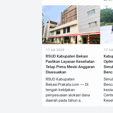
17 Juli 2026
17 Jul
RSUD Kabupaten Bekasi
Kabu
Pastikan Layanan Kesehatan
Opti
Tetap Prima Meski Anggaran
Simul
Disesuaikan
Benc
RSUD Kabupaten
Simu
Bekasi.Prakata.com — Di
Benc
tengah kebijakan
kesia
penyesuaian alokasi dana
Cente
daerah pada tahun a
Kese